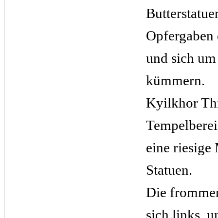
Butterstatue
Opfergaben 
und sich um
kümmern.
Kyilkhor Thi
Tempelberei
eine riesige
Statuen.
Die frommen
sich links, 