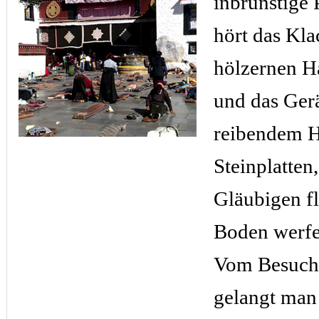
inbrünstige 
hört das Kla
hölzernen H
und das Ger
reibendem H
Steinplatten
Gläubigen f
Boden werf
Vom Besuch
gelangt man