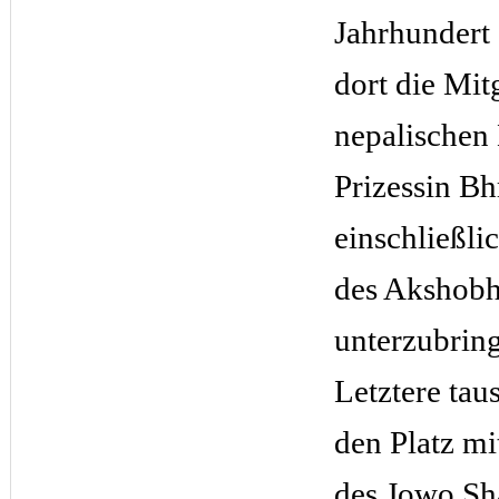
Jahrhundert
dort die Mitg
nepalischen 
Prizessin Bh
einschließli
des Akshob
unterzubrin
Letztere tau
den Platz mi
des Jowo Sh