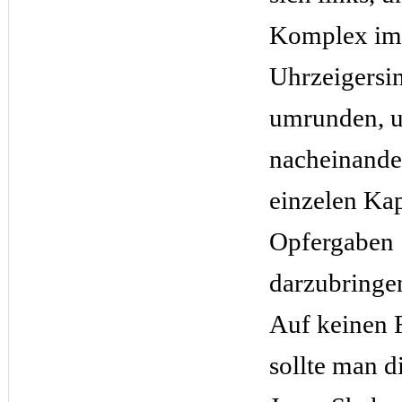
Komplex im
Uhrzeigersi
umrunden, u
nacheinande
einzelen Kap
Opfergaben
darzubringe
Auf keinen F
sollte man d