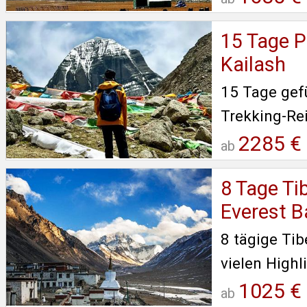
kulturellen u
15 Tage P
Kailash
15 Tage gef
Trekking-Rei
Gruppen inkl
2285 €
ab
Umrundung 
8 Tage Ti
Kailash.
Everest B
8 tägige Tib
vielen Highl
Übernachtu
1025 €
ab