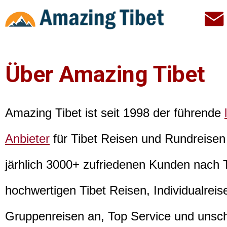
Über Amazing Tibet
Amazing Tibet ist seit 1998 der führende
Anbieter
für Tibet Reisen und Rundreisen 
järhlich 3000+ zufriedenen Kunden nach T
hochwertigen Tibet Reisen, Individualreis
Gruppenreisen an, Top Service und unsch