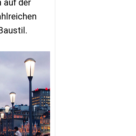
 auf der
hlreichen
austil.