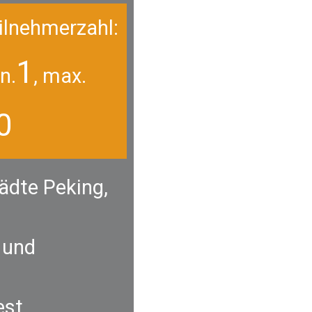
ilnehmerzahl:
1
n.
, max.
0
ädte Peking,
r und
est