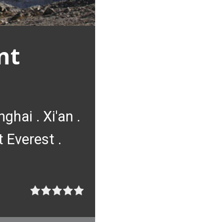
nt
hai . Xi'an .
 Everest .