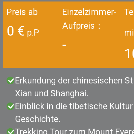
Preis ab
Einzelzimmer-
Te
Aufpreis：
0 €
p.P
mi
-
1
Erkundung der chinesischen St
Xian und Shanghai.
Einblick in die tibetische Kultu
1
Geschichte.
Trekking Tour zum Mount Ever