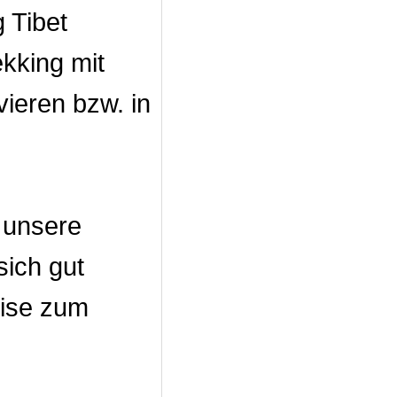
 Tibet
ekking mit
ieren bzw. in
 unsere
sich gut
eise zum