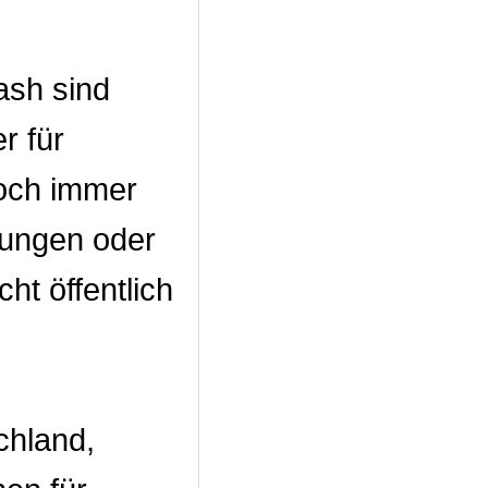
ash sind
r für
doch immer
kungen oder
ht öffentlich
chland,