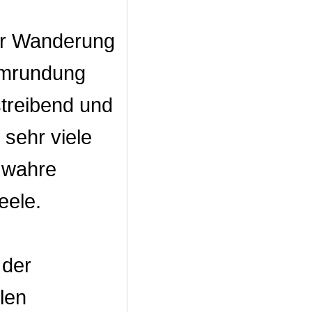
ser Wanderung
Umrundung
streibend und
 sehr viele
e wahre
eele.
 der
len