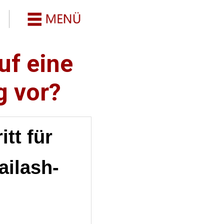
uf eine
g vor?
tt für
ailash-