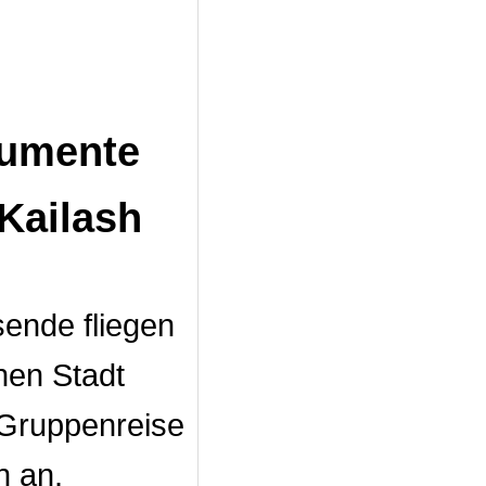
kumente
 Kailash
ende fliegen
hen Stadt
 Gruppenreise
h an.