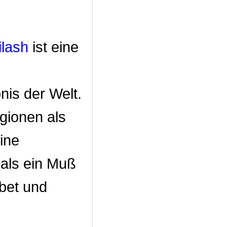
ilash
ist eine
is der Welt.
igionen als
ine
 als ein Muß
ibet und