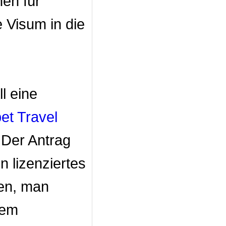
en für
 Visum in die
l eine
bet Travel
 Der Antrag
n lizenziertes
den, man
dem