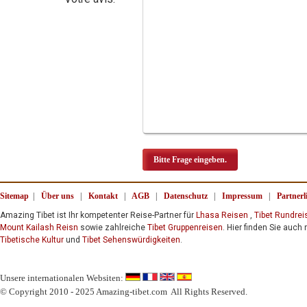
Sitemap
|
Über uns
|
Kontakt
|
AGB
|
Datenschutz
|
Impressum
|
Partnerl
Amazing Tibet ist Ihr kompetenter Reise-Partner für
Lhasa Reisen
,
Tibet Rundrei
Mount Kailash Reisn
sowie zahlreiche
Tibet Gruppenreisen
. Hier finden Sie auch
Tibetische Kultur
und
Tibet Sehenswürdigkeiten
.
Unsere internationalen Websiten:
© Copyright 2010 - 2025 Amazing-tibet.com All Rights Reserved.