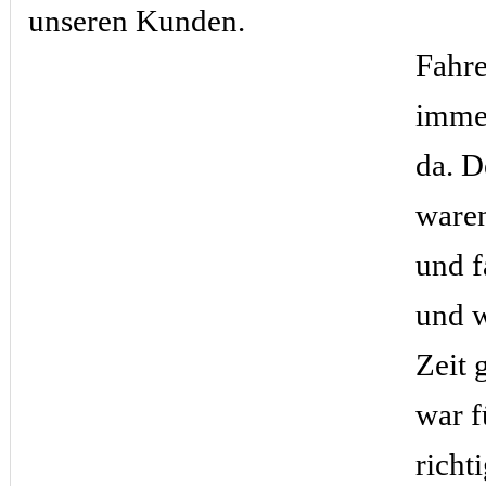
unseren Kunden.
Fahre
imme
da. D
waren
und 
und w
Zeit 
war f
richt