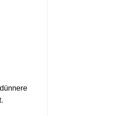
 dünnere
t.