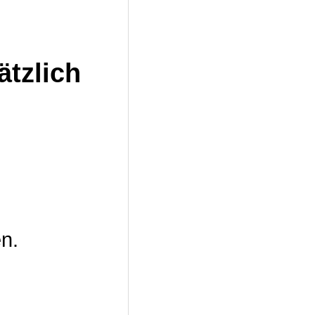
ätzlich
n.