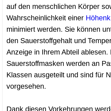
auf den menschlichen Körper so
Wahrscheinlichkeit einer
Höhenkr
minimiert werden. Sie können u
den Sauerstoffgehalt und Temper
Anzeige in Ihrem Abteil ablesen. 
Sauerstoffmasken werden an Pas
Klassen ausgeteilt und sind für N
vorgesehen.
Dank diesen Vorkehrungen werde