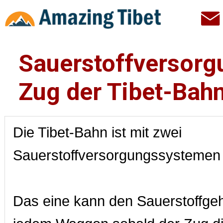
Sauerstoffversorg
Zug der Tibet-Bah
Die Tibet-Bahn ist mit zwei
Sauerstoffversorgungssystemen 
Das eine kann den Sauerstoffgeha